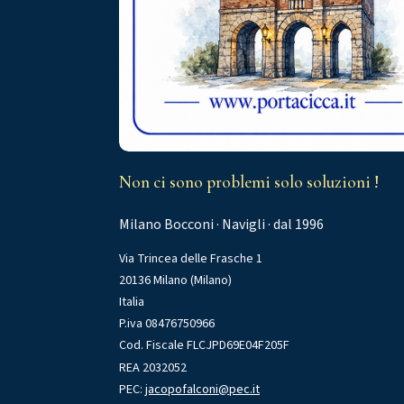
Non ci sono problemi solo soluzioni !
Milano Bocconi · Navigli · dal 1996
Via Trincea delle Frasche 1
20136 Milano (Milano)
Italia
P.iva 08476750966
Cod. Fiscale FLCJPD69E04F205F
REA 2032052
PEC:
jacopofalconi@pec.it