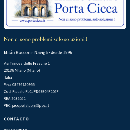
Non ci sono problemi solo soluzioni !
Milán Bocconi · Navigli · desde 1996
Via Trincea delle Frasche 1
20136 Milano (Milano)
Italia
P.iva 08476750966
Cod. Fiscale FLCJPD69E04F205F
REA 2032052
PEC:
jacopofalconi@pec.it
CONTACTO