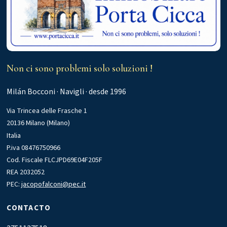
Non ci sono problemi solo soluzioni !
Milán Bocconi · Navigli · desde 1996
Via Trincea delle Frasche 1
20136 Milano (Milano)
Italia
P.iva 08476750966
Cod. Fiscale FLCJPD69E04F205F
REA 2032052
PEC:
jacopofalconi@pec.it
CONTACTO