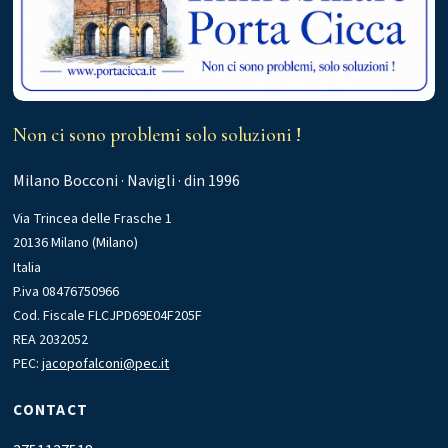
Non ci sono problemi solo soluzioni !
Milano Bocconi · Navigli · din 1996
Via Trincea delle Frasche 1
20136 Milano (Milano)
Italia
P.iva 08476750966
Cod. Fiscale FLCJPD69E04F205F
REA 2032052
PEC:
jacopofalconi@pec.it
CONTACT