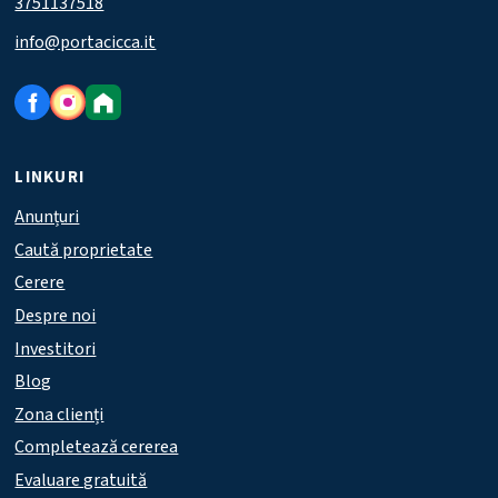
3751137518
info@portacicca.it
LINKURI
Anunțuri
Caută proprietate
Cerere
Despre noi
Investitori
Blog
Zona clienți
Completează cererea
Evaluare gratuită