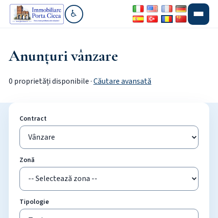
♿
Mergi la secțiunea accesibilitate
Anunțuri vânzare
0 proprietăți disponibile ·
Căutare avansată
Contract
Zonă
Tipologie