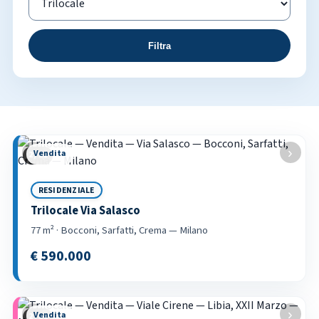
Filtra
Elenco annunci
‹
›
Vendita
2 / 21
RESIDENZIALE
Trilocale Via Salasco
77 m² · Bocconi, Sarfatti, Crema — Milano
€ 590.000
‹
›
Vendita
2 / 36