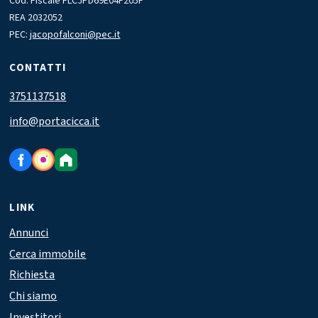
Cod. Fiscale FLCJPD69E04F205F
REA 2032052
PEC:
jacopofalconi@pec.it
CONTATTI
3751137518
info@portacicca.it
LINK
Annunci
Cerca immobile
Richiesta
Chi siamo
Investitori