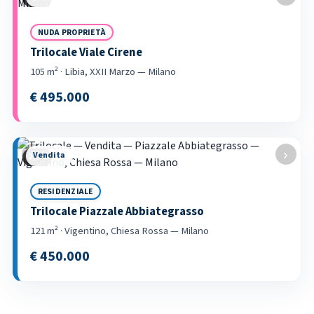
NUDA PROPRIETÀ
Trilocale Viale Cirene
105 m² · Libia, XXII Marzo — Milano
€ 495.000
‹
›
Vendita
2 / 58
RESIDENZIALE
Trilocale Piazzale Abbiategrasso
121 m² · Vigentino, Chiesa Rossa — Milano
€ 450.000