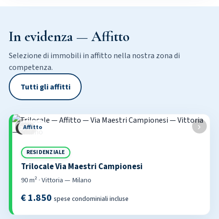
In evidenza — Affitto
Selezione di immobili in affitto nella nostra zona di
competenza.
Tutti gli affitti
‹
›
Affitto
2 / 20
RESIDENZIALE
Trilocale Via Maestri Campionesi
90 m² · Vittoria — Milano
€ 1.850
spese condominiali incluse