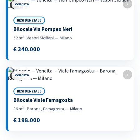
‹
›
Vendita
2 / 21
RESIDENZIALE
Bilocale Via Pompeo Neri
52 m² · Vespri Siciliani — Milano
€ 340.000
‹
›
Vendita
2 / 15
RESIDENZIALE
Bilocale Viale Famagosta
36 m² · Barona, Famagosta — Milano
€ 198.000