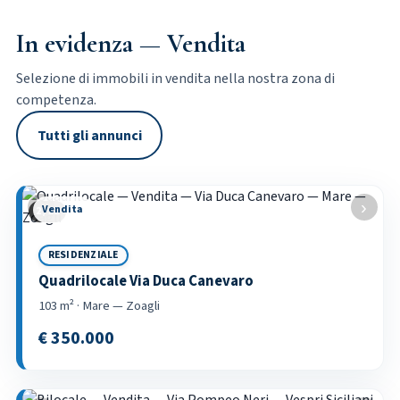
In evidenza — Vendita
Selezione di immobili in vendita nella nostra zona di
competenza.
Tutti gli annunci
‹
›
Vendita
2 / 32
RESIDENZIALE
Quadrilocale Via Duca Canevaro
103 m² · Mare — Zoagli
€ 350.000