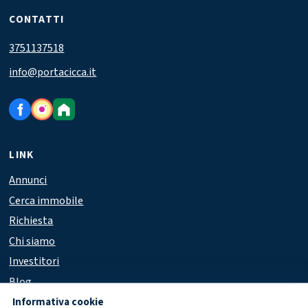
CONTATTI
3751137518
info@portacicca.it
LINK
Annunci
Cerca immobile
Richiesta
Chi siamo
Investitori
Blog
Informativa cookie
Area clienti