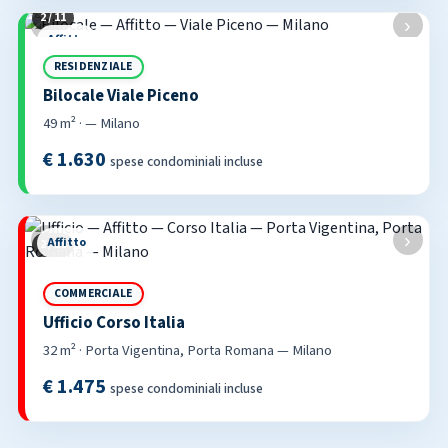
2 / 11
‹
›
Affitto
RESIDENZIALE
Bilocale Viale Piceno
49 m² · — Milano
€ 1.630
spese condominiali incluse
‹
›
Affitto
2 / 16
COMMERCIALE
Ufficio Corso Italia
32 m² · Porta Vigentina, Porta Romana — Milano
€ 1.475
spese condominiali incluse