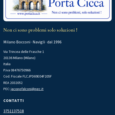
Non ci sono problemi solo soluzioni !
Milano Bocconi · Navigli · dal 1996
Via Trincea delle Frasche 1
20136 Milano (Milano)
Italia
P.iva 08476750966
Cod. Fiscale FLCJPD69E04F205F
REA 2032052
PEC:
jacopofalconi@pec.it
CONTATTI
3751137518