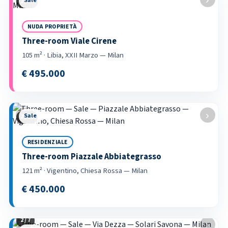
Sale
3 / 36
NUDA PROPRIETÀ
Three-room Viale Cirene
105 m² · Libia, XXII Marzo — Milan
€ 495.000
‹
›
Sale
3 / 58
RESIDENZIALE
Three-room Piazzale Abbiategrasso
121 m² · Vigentino, Chiesa Rossa — Milan
€ 450.000
3 / 7
‹
›