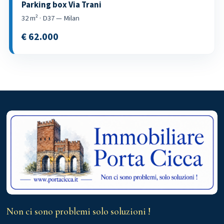
RESIDENZIALE
Two-room Viale Famagosta
36 m² · Barona, Famagosta — Milan
€ 198.000
Sale
‹
›