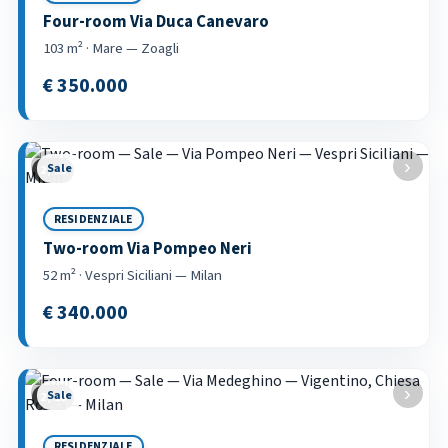
Four-room Via Duca Canevaro
103 m² · Mare — Zoagli
€ 350.000
‹
›
Sale
3 / 21
RESIDENZIALE
Two-room Via Pompeo Neri
52 m² · Vespri Siciliani — Milan
€ 340.000
‹
›
Sale
3 / 18
RESIDENZIALE