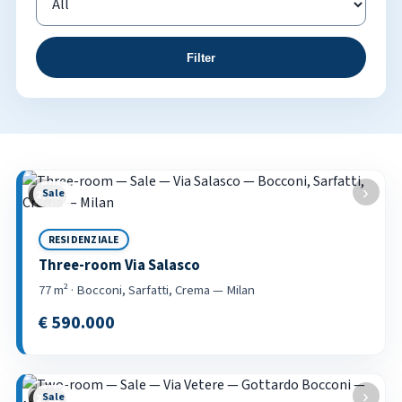
Filter
Property listings
‹
›
Sale
3 / 21
RESIDENZIALE
Three-room Via Salasco
77 m² · Bocconi, Sarfatti, Crema — Milan
€ 590.000
‹
›
Sale
3 / 22