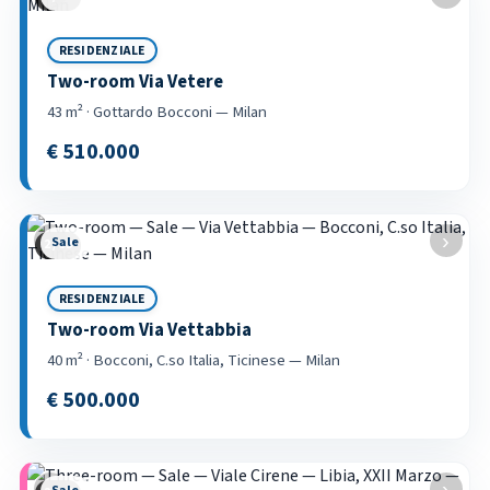
RESIDENZIALE
Two-room Via Vetere
43 m² · Gottardo Bocconi — Milan
€ 510.000
‹
›
Sale
3 / 53
RESIDENZIALE
Two-room Via Vettabbia
40 m² · Bocconi, C.so Italia, Ticinese — Milan
€ 500.000
‹
›