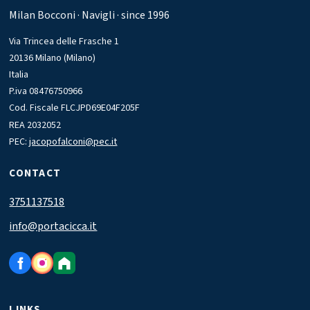
Milan Bocconi · Navigli · since 1996
Via Trincea delle Frasche 1
20136 Milano (Milano)
Italia
P.iva 08476750966
Cod. Fiscale FLCJPD69E04F205F
REA 2032052
PEC:
jacopofalconi@pec.it
CONTACT
3751137518
info@portacicca.it
LINKS