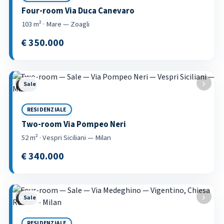
Four-room Via Duca Canevaro
103 m² · Mare — Zoagli
€ 350.000
‹
›
Sale
2 / 21
RESIDENZIALE
Two-room Via Pompeo Neri
52 m² · Vespri Siciliani — Milan
€ 340.000
‹
›
Sale
2 / 18
RESIDENZIALE