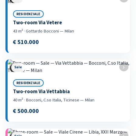
RESIDENZIALE
Two-room Via Vetere
43 m² · Gottardo Bocconi — Milan
€ 510.000
‹
›
Sale
2 / 53
RESIDENZIALE
Two-room Via Vettabbia
40 m² · Bocconi, C.so Italia, Ticinese — Milan
€ 500.000
‹
›