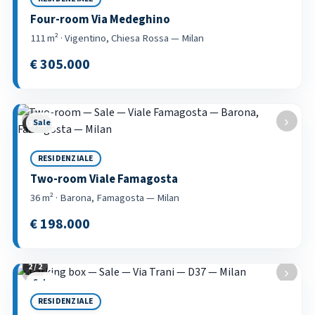
Four-room Via Medeghino
111 m² · Vigentino, Chiesa Rossa — Milan
€ 305.000
‹
›
Sale
2 / 15
RESIDENZIALE
Two-room Viale Famagosta
36 m² · Barona, Famagosta — Milan
€ 198.000
2 / 2
‹
›
Sale
RESIDENZIALE