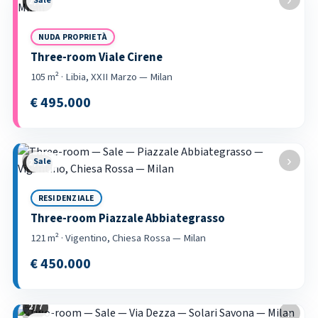
Sale
2 / 36
NUDA PROPRIETÀ
Three-room Viale Cirene
105 m² · Libia, XXII Marzo — Milan
€ 495.000
‹
›
Sale
2 / 58
RESIDENZIALE
Three-room Piazzale Abbiategrasso
121 m² · Vigentino, Chiesa Rossa — Milan
€ 450.000
2 / 7
‹
›