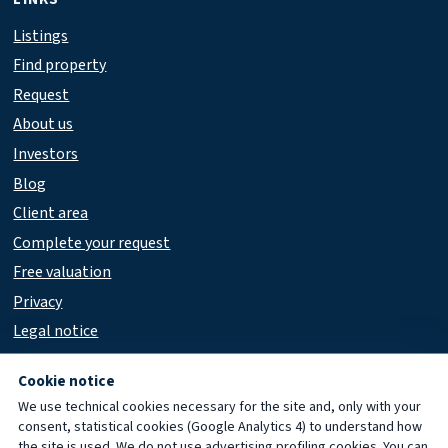
Listings
Find property
Request
About us
Investors
Blog
Client area
Complete your request
Free valuation
Privacy
Legal notice
Accessibility
Cookie notice
We use technical cookies necessary for the site and, only with your
consent, statistical cookies (Google Analytics 4) to understand how
© 2026 Immobiliare Porta Cicca
the site is used. We do not use advertising profiling cookies. You can