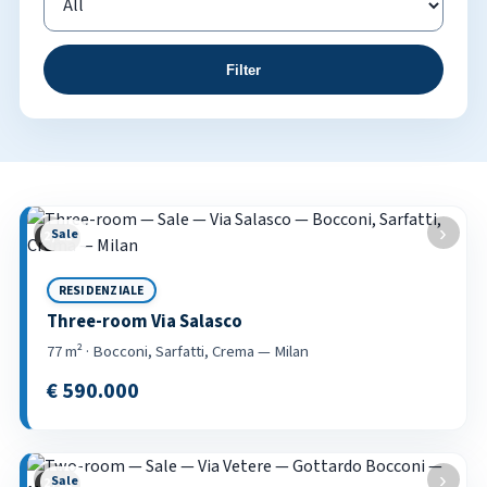
Filter
Property listings
‹
›
Sale
2 / 21
RESIDENZIALE
Three-room Via Salasco
77 m² · Bocconi, Sarfatti, Crema — Milan
€ 590.000
‹
›
Sale
2 / 22