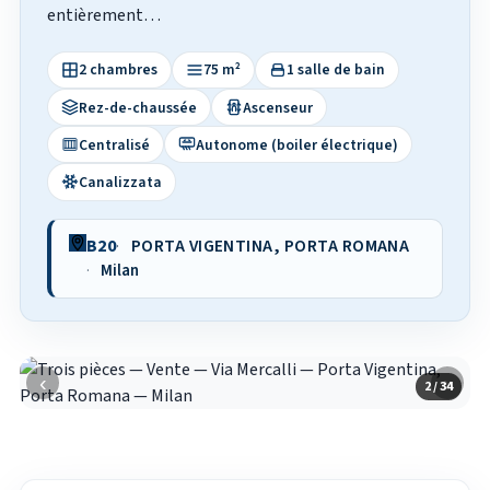
entièrement…
2 chambres
75 m²
1 salle de bain
Rez-de-chaussée
Ascenseur
Centralisé
Autonome (boiler électrique)
Canalizzata
B20
PORTA VIGENTINA, PORTA ROMANA
Milan
‹
›
2 / 34