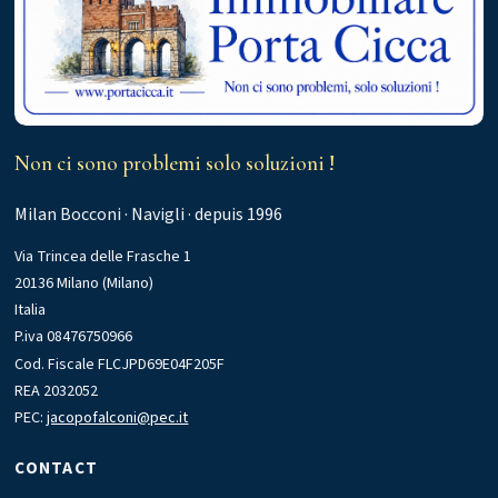
Non ci sono problemi solo soluzioni !
Milan Bocconi · Navigli · depuis 1996
Via Trincea delle Frasche 1
20136 Milano (Milano)
Italia
P.iva 08476750966
Cod. Fiscale FLCJPD69E04F205F
REA 2032052
PEC:
jacopofalconi@pec.it
CONTACT