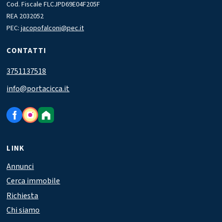
Cod. Fiscale FLCJPD69E04F205F
REA 2032052
PEC:
jacopofalconi@pec.it
CONTATTI
3751137518
info@portacicca.it
LINK
Annunci
Cerca immobile
Richiesta
Chi siamo